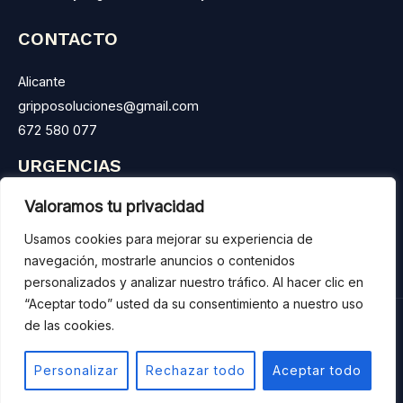
CONTACTO
Alicante
gripposoluciones@gmail.com
672 580 077
URGENCIAS
Valoramos tu privacidad
LLámanos las 24 horas del día y te atenderemos.
Atendemos urgencias con rapidez y profesionalidad.
Usamos cookies para mejorar su experiencia de
navegación, mostrarle anuncios o contenidos
personalizados y analizar nuestro tráfico. Al hacer clic en
“Aceptar todo” usted da su consentimiento a nuestro uso
de las cookies.
Copyright 2025 © GrippoSoluciones |
Aviso Legal
Personalizar
Rechazar todo
Aceptar todo