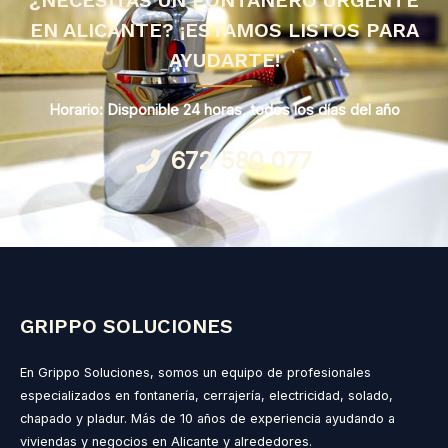
¿NECESITAS UN FONTANERO URGENTE
EN ALICANTE? ¡ESTAMOS LISTOS PARA
AYUDARTE!
Horario:
Disponible 24 horas, todos los días del año
672 580 077
GRIPPO SOLUCIONES
En Grippo Soluciones, somos un equipo de profesionales
especializados en fontanería, cerrajería, electricidad, solado,
chapado y pladur. Más de 10 años de experiencia ayudando a
viviendas y negocios en Alicante y alrededores.