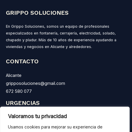
GRIPPO SOLUCIONES
En Grippo Soluciones, somos un equipo de profesionales
especializados en fontanería, cerrajería, electricidad, solado,
chapado y pladur. Más de 10 años de experiencia ayudando a
viviendas y negocios en Alicante y alrededores.
CONTACTO
Alicante
gripposoluciones@gmail.com
672 580 077
URGENCIAS
Valoramos tu privacidad
LLámanos las 24 horas del día y te atenderemos.
Atendemos urgencias con rapidez y profesionalidad.
Usamos cookies para mejorar su experiencia de